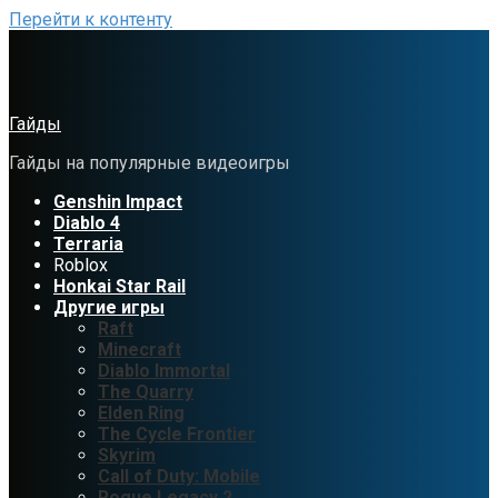
Перейти к контенту
Гайды
Гайды на популярные видеоигры
Genshin Impact
Diablo 4
Terraria
Roblox
Honkai Star Rail
Другие игры
Raft
Minecraft
Diablo Immortal
The Quarry
Elden Ring
The Cycle Frontier
Skyrim
Call of Duty: Mobile
Rogue Legacy 2