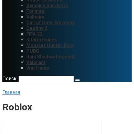
Vampire Survivors
Fortnite
Valheim
Call of Duty: Warzone
Destiny 2
FIFA 22
Kitaria Fables
Monster Hunter Rise
PUBG
Raid Shadow Legends
Valorant
Warframe
Поиск:
Главная
Roblox