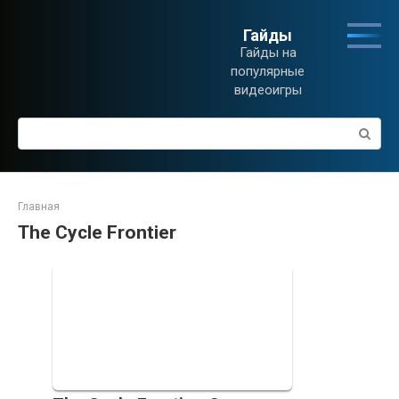
Перейти
к
Гайды
контенту
Гайды на
популярные
видеоигры
Поиск:
Главная
The Cycle Frontier