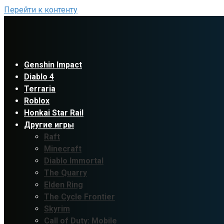
Перейти к контенту
Genshin Impact
Diablo 4
Terraria
Roblox
Honkai Star Rail
Другие игры
Raft
Minecraft
Diablo Immortal
The Quarry
Elden Ring
The Cycle Frontier
Skyrim
Call of Duty: Mobile