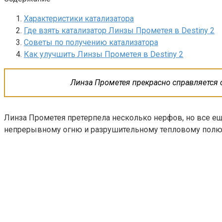
Характеристики катализатора
Где взять катализатор Линзы Прометея в Destiny 2
Советы по получению катализатора
Как улучшить Линзы Прометея в Destiny 2
Линза Прометея прекрасно справляется с 
Линза Прометея претерпела несколько нерфов, но все е
непрерывному огню и разрушительному тепловому полю. 