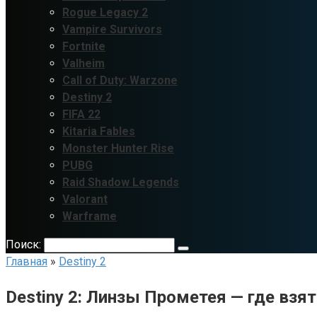
Rogue Legacy 2
Vampire Survivors
Fortnite
Valheim
Call of Duty: Warzone
Destiny 2
FIFA 22
Kitaria Fables
Monster Hunter Rise
PUBG
Raid Shadow Legends
Valorant
Warframe
Поиск:
Главная
»
Destiny 2
Destiny 2: Линзы Прометея — где взя