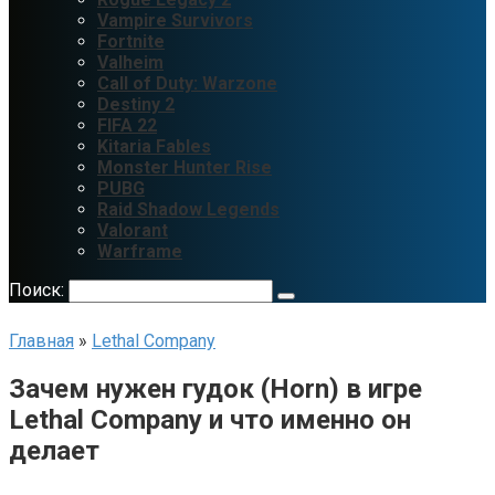
Vampire Survivors
Fortnite
Valheim
Call of Duty: Warzone
Destiny 2
FIFA 22
Kitaria Fables
Monster Hunter Rise
PUBG
Raid Shadow Legends
Valorant
Warframe
Поиск:
Главная
»
Lethal Company
Зачем нужен гудок (Horn) в игре
Lethal Company и что именно он
делает