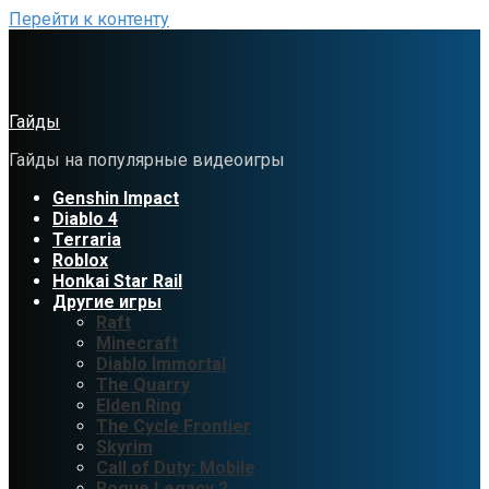
Перейти к контенту
Гайды
Гайды на популярные видеоигры
Genshin Impact
Diablo 4
Terraria
Roblox
Honkai Star Rail
Другие игры
Raft
Minecraft
Diablo Immortal
The Quarry
Elden Ring
The Cycle Frontier
Skyrim
Call of Duty: Mobile
Rogue Legacy 2