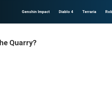
Genshin Impact
Diablo 4
Terraria
Rob
he Quarry?