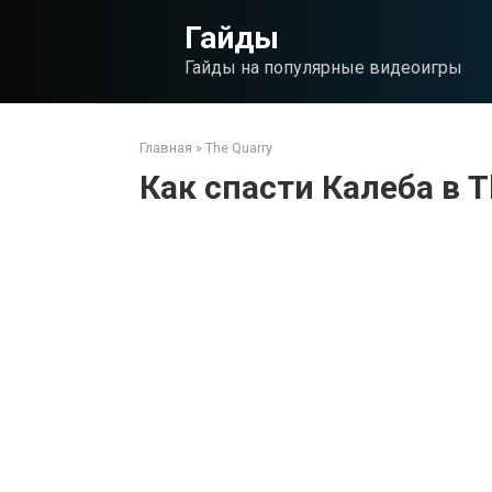
Перейти
Гайды
к
контенту
Гайды на популярные видеоигры
Главная
»
The Quarry
Как спасти Калеба в T