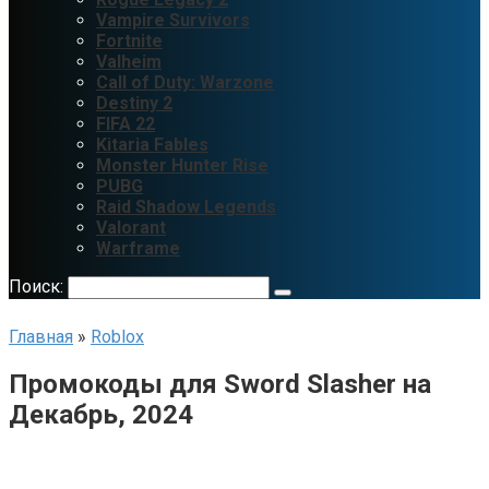
Vampire Survivors
Fortnite
Valheim
Call of Duty: Warzone
Destiny 2
FIFA 22
Kitaria Fables
Monster Hunter Rise
PUBG
Raid Shadow Legends
Valorant
Warframe
Поиск:
Главная
»
Roblox
Промокоды для Sword Slasher на
Декабрь, 2024