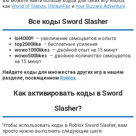
вы можете найти больше кодов для таких игр Roblox,
как
World of Stands
,
UltraunFair
и
Your Bizzare Adventure
.
Все коды Sword Slasher
lol4000!!
— увеличение самоцветов и опыта
top2000like
– бесплатные усиления
wowo1000likes
— двойной опыт на 15 минут
wowo500likes
— двойное количество самоцветов
на 15 минут
Найдите коды для множества других игр в нашем
разделе, посвященном
Roblox
.
Как активировать коды в Sword
Slasher?
Чтобы использовать коды в Roblox Sword Slasher, вам
просто нужно выполнить следующие шаги: