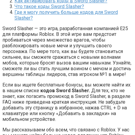
Как активировать коды в Sword Slasher?
Что такое коды Sword Slasher?
Где я могу получить больше кодов для Sword
Slasher?
Sword Slasher — это игра, разработанная компанией E25
для платформы Roblox. В этой игре вам предстоит
пробиваться через множество врагов, чтобы
разблокировать новые мечи и улучшить своего
персонажа. По мере того, как вы будете становиться
сильнее, вы сможете сражаться с новыми волнами
мобов, которые бросят вызов вашим навыкам. Узнайте,
сможете ли вы стать лучшим воином с мечом и достичь
вершины таблицы лидеров, став игроком №1 в мире!
Если вы ищете бесплатные бонусы, вы можете найти их
в нашем списке
кодов Sword Slasher.
Для тех, кто не
знает, как погасить промокод в Sword Slasher, в разделе
FAQ ниже приведена краткая инструкция. Не забудьте
добавить эту страницу в избранное, нажав CTRL + D на
клавиатуре или кнопку «Добавить в закладки» на
мобильном устройстве.
Мы рассказываем обо всем, что связано с Roblox. У нас