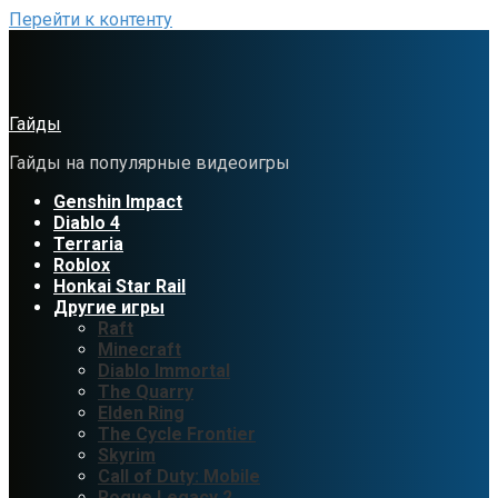
Перейти к контенту
Гайды
Гайды на популярные видеоигры
Genshin Impact
Diablo 4
Terraria
Roblox
Honkai Star Rail
Другие игры
Raft
Minecraft
Diablo Immortal
The Quarry
Elden Ring
The Cycle Frontier
Skyrim
Call of Duty: Mobile
Rogue Legacy 2