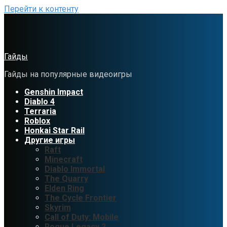
Перейти к контенту
Гайды
Гайды на популярные видеоигры
Genshin Impact
Diablo 4
Terraria
Roblox
Honkai Star Rail
Другие игры
Raft
Minecraft
Diablo Immortal
The Quarry
Elden Ring
The Cycle Frontier
Skyrim
Call of Duty: Mobile
Rogue Legacy 2