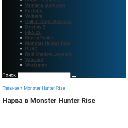
Vampire Survivors
Fortnite
Valheim
Call of Duty: Warzone
Destiny 2
FIFA 22
Kitaria Fables
Monster Hunter Rise
PUBG
Raid Shadow Legends
Valorant
Warframe
Поиск:
Главная
»
Monster Hunter Rise
Нарва в Monster Hunter Rise