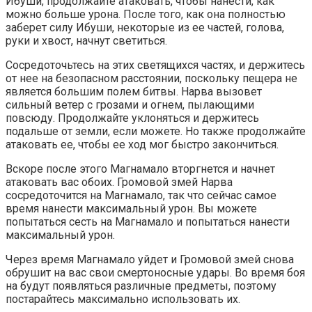
Ибуши, продолжайте атаковать, чтобы нанести, как
можно больше урона. После того, как она полностью
заберет силу Ибуши, некоторые из ее частей, голова,
руки и хвост, начнут светиться.
Сосредоточьтесь на этих светящихся частях, и держитесь
от нее на безопасном расстоянии, поскольку пещера не
является большим полем битвы. Нарва вызовет
сильный ветер с грозами и огнем, пылающими
повсюду. Продолжайте уклоняться и держитесь
подальше от земли, если можете. Но также продолжайте
атаковать ее, чтобы ее ход мог быстро закончиться.
Вскоре после этого Магнамало вторгнется и начнет
атаковать вас обоих. Громовой змей Нарва
сосредоточится на Магнамало, так что сейчас самое
время нанести максимальный урон. Вы можете
попытаться сесть на Магнамало и попытаться нанести
максимальный урон.
Через время Магнамало уйдет и Громовой змей снова
обрушит на вас свои смертоносные удары. Во время боя
на будут появляться различные предметы, поэтому
постарайтесь максимально использовать их.