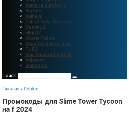
Vampire Survivors
Fortnite
Valheim
Call of Duty: Warzone
Destiny 2
FIFA 22
Kitaria Fables
Monster Hunter Rise
PUBG
Raid Shadow Legends
Valorant
Warframe
Поиск:
Главная
»
Roblox
Промокоды для Slime Tower Tycoon
на f 2024