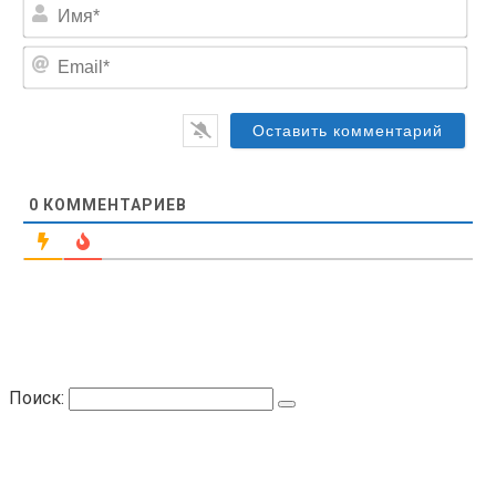
Им
Ema
0
КОММЕНТАРИЕВ
Поиск: