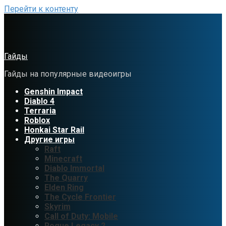
Перейти к контенту
Гайды
Гайды на популярные видеоигры
Genshin Impact
Diablo 4
Terraria
Roblox
Honkai Star Rail
Другие игры
Raft
Minecraft
Diablo Immortal
The Quarry
Elden Ring
The Cycle Frontier
Skyrim
Call of Duty: Mobile
Rogue Legacy 2