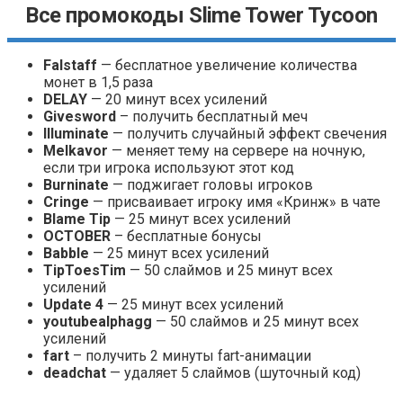
Все промокоды Slime Tower Tycoon
Falstaff
— бесплатное увеличение количества
монет в 1,5 раза
DELAY
— 20 минут всех усилений
Givesword
– получить бесплатный меч
Illuminate
— получить случайный эффект свечения
Melkavor
— меняет тему на сервере на ночную,
если три игрока используют этот код
Burninate
— поджигает головы игроков
Cringe
— присваивает игроку имя «Кринж» в чате
Blame Tip
— 25 минут всех усилений
OCTOBER
– бесплатные бонусы
Babble
— 25 минут всех усилений
TipToesTim
— 50 слаймов и 25 минут всех
усилений
Update 4
— 25 минут всех усилений
youtubealphagg
— 50 слаймов и 25 минут всех
усилений
fart
– получить 2 минуты fart-анимации
deadchat
— удаляет 5 слаймов (шуточный код)