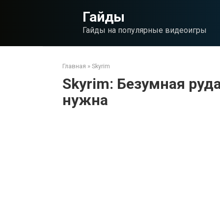
Перейти
Гайды
к
контенту
Гайды на популярные видеоигры
Главная
»
Skyrim
Skyrim: Безумная руда
нужна