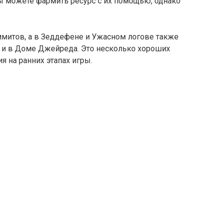
вы можете фармить ресурс с их помощью, однако
митов, а в Зеддефене и Ужасном логове также
 и в Доме Джейреда. Это несколько хороших
я на ранних этапах игры.