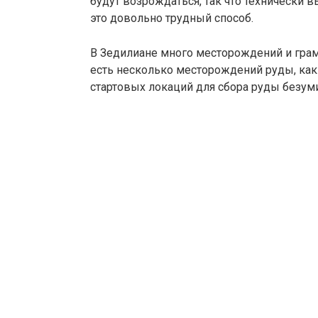
будут возрождаться, так что технически 
это довольно трудный способ.
В Зедилиане много месторождений и грам
есть несколько месторождений руды, как
стартовых локаций для сбора руды безуми